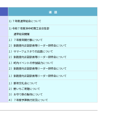
議 題
1) ７年度通常総会について
1) 令和７年度浜中町商工会女性部
通常総会開催
１）７年度年間行事について
２）釧路管内正副部長等リーダー研修会について
１）サマーフェスタでの出店について
２）釧路管内正副部長等リーダー研修会について
１）町内イベントの参加協力について
２）釧路管内正副部長等リーダー研修会について
１）釧路管内正副部長等リーダー研修会について
１）新年交礼会について
２）野いちご寄贈について
３）お守り鈴の製作について
４）７年度予算執行状況について