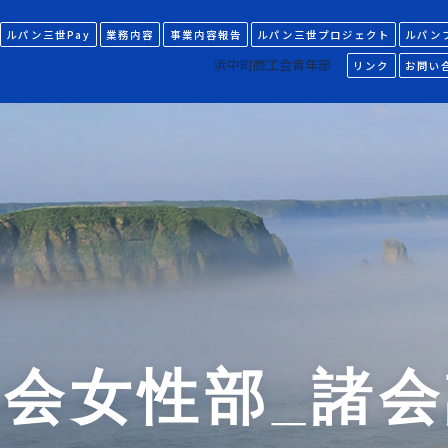
ルパン三世Pay
業務内容
事業内容報告
ルパン三世プロジェクト
ルパン
浜中町商工会青年部
リンク
お問い
会女性部_諸