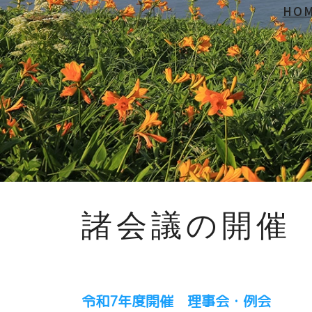
HO
諸会議の開催
令和7年度開催 理事会・例会